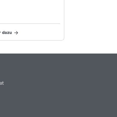
 dazu
at