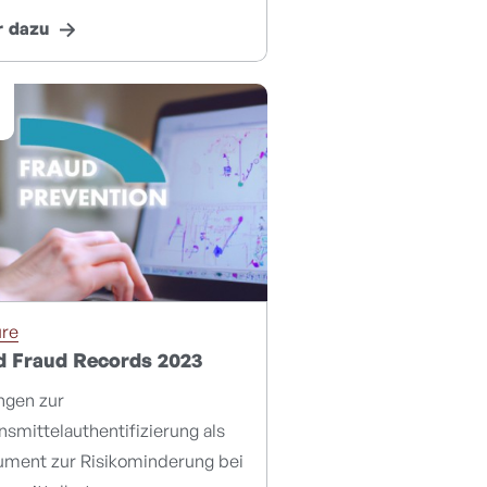
 dazu
ure
d Fraud Records 2023
ngen zur
smittelauthentifizierung als
rument zur Risikominderung bei