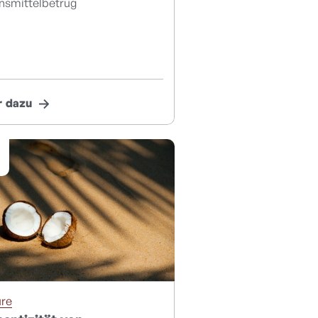
nsmittelbetrug
 dazu
ure