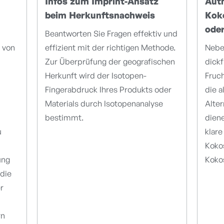
Infos zum Imprint-Ansatz
Auth
beim Herkunftsnachweis
Kok
oder
Beantworten Sie Fragen effektiv und
 von
effizient mit der richtigen Methode.
Nebe
Zur Überprüfung der geografischen
dickf
Herkunft wird der Isotopen-
Fruch
Fingerabdruck Ihres Produkts oder
die 
Materials durch Isotopenanalyse
Alte
bestimmt.
diene
u
klare
Kokos
ung
Koko
die
r
rn