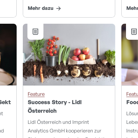
Mehr dazu
Mehr
Feature
Feat
Sekt
Success Story - Lidl
Foo
Österreich
nt
Lösu
Lidl Österreich und Imprint
Leben
nd
Analytics GmbH kooperieren zur
Inst