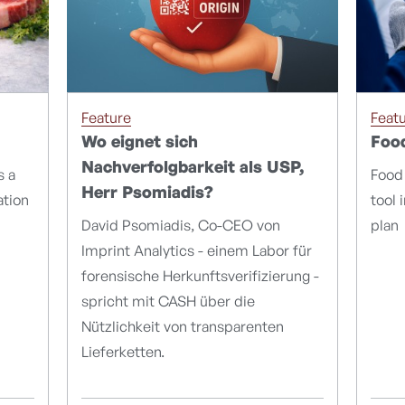
Feature
Feat
Wo eignet sich
Foo
Nachverfolgbarkeit als USP,
s a
Food 
Herr Psomiadis?
ation
tool 
David Psomiadis, Co-CEO von
plan
Imprint Analytics - einem Labor für
forensische Herkunftsverifizierung -
spricht mit CASH über die
Nützlichkeit von transparenten
Lieferketten.