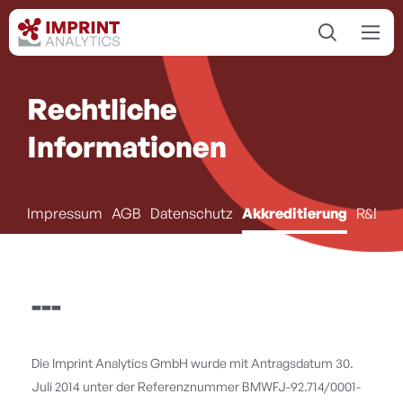
Rechtliche
Informationen
Impressum
AGB
Datenschutz
Akkreditierung
R&D Pr
---
Die Imprint Analytics GmbH wurde mit Antragsdatum 30.
Juli 2014 unter der Referenznummer BMWFJ-92.714/0001-