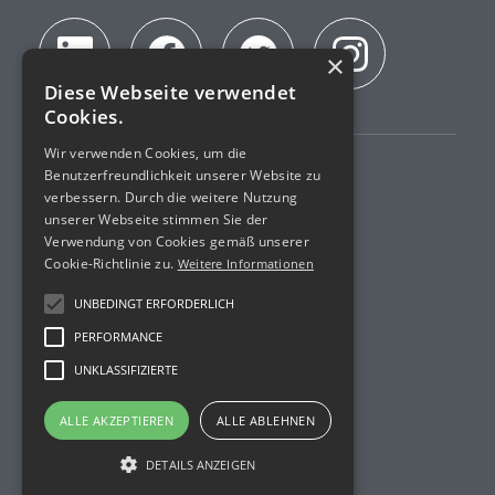
×
Diese Webseite verwendet
Cookies.
Wir verwenden Cookies, um die
Benutzerfreundlichkeit unserer Website zu
Impressum
verbessern. Durch die weitere Nutzung
unserer Webseite stimmen Sie der
AGB
Verwendung von Cookies gemäß unserer
Cookie-Richtlinie zu.
Weitere Informationen
Datenschutz
UNBEDINGT ERFORDERLICH
Akkreditierung
PERFORMANCE
UNKLASSIFIZIERTE
R&D Projekte
ALLE AKZEPTIEREN
ALLE ABLEHNEN
© Imprint Analytics. Alle Rechte vorbehalten.
DETAILS ANZEIGEN
Website und Design von
Voov